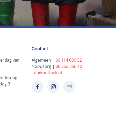
Contact
erdag van
Algemeen |
06 114 080 52
Noodzorg |
06 252 256 10
Info@authiek.nl
donderdag
dag 3