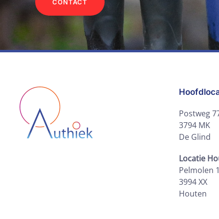
CONTACT
Hoofdloca
Postweg 7
3794 MK
De Glind
Locatie H
Pelmolen 
3994 XX
Houten