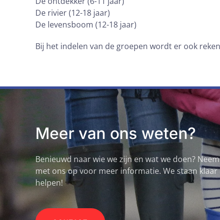
De ontdekker (6-11 jaar)
De rivier (12-18 jaar)
De levensboom (12-18 jaar)
Bij het indelen van de groepen wordt er ook reke
Meer van ons weten?
Benieuwd naar wie we zijn en wat we doen? Neem
met ons op voor meer informatie. We staan klaar 
helpen!