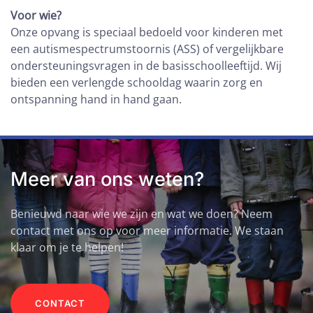
Voor wie?
Onze opvang is speciaal bedoeld voor kinderen met
een autismespectrumstoornis (ASS) of vergelijkbare
ondersteuningsvragen in de basisschoolleeftijd. Wij
bieden een verlengde schooldag waarin zorg en
ontspanning hand in hand gaan.
Meer van ons weten?
Benieuwd naar wie we zijn en wat we doen? Neem
contact met ons op voor meer informatie. We staan
klaar om je te helpen!
CONTACT