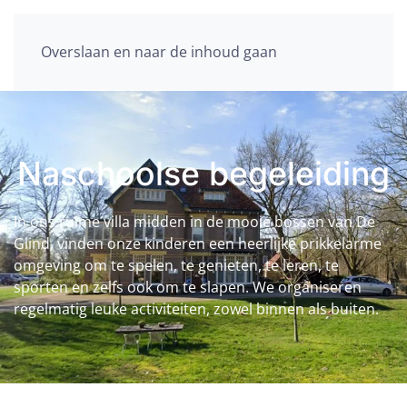
Overslaan en naar de inhoud gaan
Naschoolse begeleiding
In ons ruime villa midden in de mooie bossen van De
Glind, vinden onze kinderen een heerlijke prikkelarme
omgeving om te spelen, te genieten, te leren, te
sporten en zelfs ook om te slapen. We organiseren
regelmatig leuke activiteiten, zowel binnen als buiten.