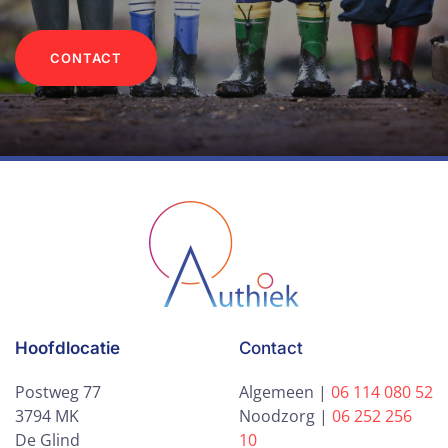
CONTACT
Hoofdlocatie
Contact
Postweg 77
Algemeen |
06 114 080 52
3794 MK
Noodzorg |
06 252 256
De Glind
10