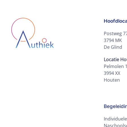
Hoofdloca
Postweg 7
3794 MK
De Glind
Locatie H
Pelmolen 
3994 XX
Houten
Begeleidi
Individuel
Naschoolse