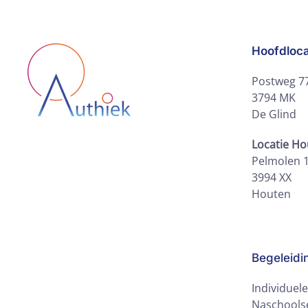
Hoofdloca
Postweg 7
3794 MK
De Glind
Locatie H
Pelmolen 
3994 XX
Houten
Begeleidi
Individuel
Naschoolse